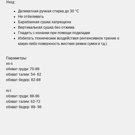
Уход:
Деликатная ручная стирка до 30 °С
Не отбеливать
Барабанная сушка запрещена
Вертикальная сушка без отжима
Гладить с изнанки при помощи подкладки
Избегать технические воздействия (интенсивное трение о
какую-либо поверхность жесткие ремни сумок и тд.)
Параметры:
xs-s
обхват груди: 70-88
обхват талии: 54- 62
обхват бедер: 82-88
m-l
обхват груди: 88-96
обхват талии: 62-72
обхват бедер: 88- 96