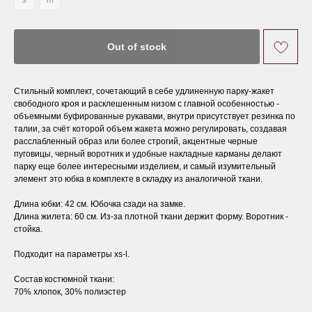
s
m
Out of stock
Стильный комплект, сочетающий в себе удлиненную парку-жакет
свободного кроя и расклешенным низом с главной особенностью -
объемными буфированные рукавами, внутри присутствует резинка по
талии, за счёт которой объем жакета можно регулировать, создавая
расслабленный образ или более строгий, акцентные черные
пуговицы, черный воротник и удобные накладные карманы делают
парку еще более интересными изделием, и самый изумительный
элемент это юбка в комплекте в складку из аналогичной ткани.
Длина юбки: 42 см. Юбочка сзади на замке.
Длина жилета: 60 см. Из-за плотной ткани держит форму. Воротник -
стойка.
Подходит на параметры xs-l.
Состав костюмной ткани:
70% хлопок, 30% полиэстер