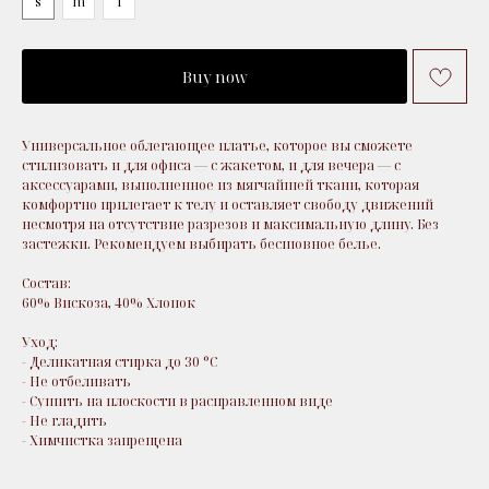
s
m
l
Buy now
Универсальное облегающее платье, которое вы сможете
стилизовать и для офиса — с жакетом, и для вечера — с
аксессуарами, выполненное из мягчайшей ткани, которая
комфортно прилегает к телу и оставляет свободу движений
несмотря на отсутствие разрезов и максимальную длину. Без
застежки. Рекомендуем выбирать бесшовное белье.
Состав:
60% Вискоза, 40% Хлопок
Уход:
- Деликатная стирка до 30 °C
- Не отбеливать
- Сушить на плоскости в расправленном виде
- Не гладить
- Химчистка запрещена