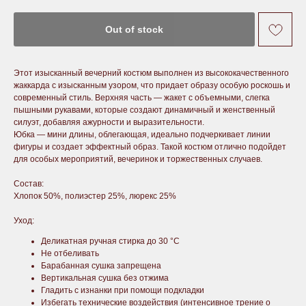
Out of stock
Этот изысканный вечерний костюм выполнен из высококачественного
жаккарда с изысканным узором, что придает образу особую роскошь и
современный стиль. Верхняя часть — жакет с объемными, слегка
пышными рукавами, которые создают динамичный и женственный
силуэт, добавляя ажурности и выразительности.
Юбка — мини длины, облегающая, идеально подчеркивает линии
фигуры и создает эффектный образ. Такой костюм отлично подойдет
для особых мероприятий, вечеринок и торжественных случаев.
Состав:
Хлопок 50%, полиэстер 25%, люрекс 25%
Уход:
Деликатная ручная стирка до 30 °С
Не отбеливать
Барабанная сушка запрещена
Вертикальная сушка без отжима
Гладить с изнанки при помощи подкладки
Избегать технические воздействия (интенсивное трение о