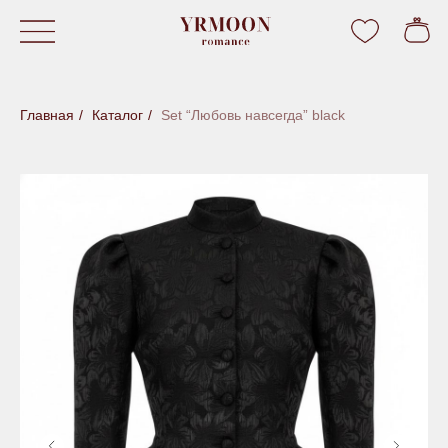
Главная
/
Каталог
/
Set “Любовь навсегда” black