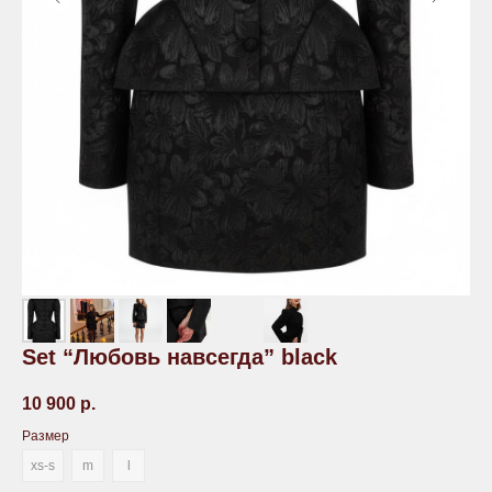
Set “Любовь навсегда” black
10 900
р.
Размер
xs-s
m
l