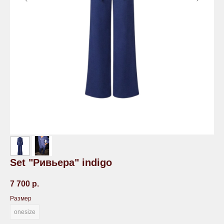
Set "Ривьера" indigo
7 700
р.
Размер
onesize