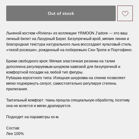
Out of stock
Льняной костюм «Riviera» из коллекции YRMOON J’adore — это ваш
личный билет на Лазурный Берег. Безупречный крой, мягкие линии и
благородная текстура натурального льна воссоздают культовый стиль
«тихой роскоши», рожденный на побережьях Сен-Тропе и Портофино.
Брюки свободного кроя
: Мягкая эластичная резинка на талии
дополнена регулируемым шнурком-завязкой для безупречной и
комфортной посадки на любой тип фигуры.
Рубашка корсетного типа
: Изящная шнуровка на спинке позволяет
мягко подчеркнуть силуэт, самостоятельно регулируя степень
прилегания.
Тактильный комфорт: ткань прошла специальную обработку, поэтому
она не колется и мягко драпируется.
Подходит на параметры xs-м.
Состав:
Лен 100%