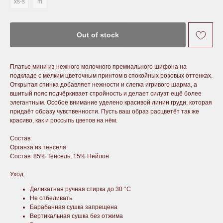
xs-s
m
Out of stock
Платье мини из нежного молочного премиального шифона на
подкладе с мелким цветочным принтом в спокойных розовых оттенках.
Открытая спинка добавляет нежности и слегка игривого шарма, а
вшитый пояс подчёркивает стройность и делает силуэт ещё более
элегантным. Особое внимание уделено красивой линии груди, которая
придаёт образу чувственности. Пусть ваш образ расцветёт так же
красиво, как и россыпь цветов на нём.
Состав:
Органза из тенселя.
Состав: 85% Тенсель, 15% Нейлон
Уход:
Деликатная ручная стирка до 30 °С
Не отбеливать
Барабанная сушка запрещена
Вертикальная сушка без отжима